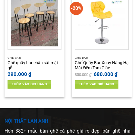
-20%
GHẾ BAR
GHẾ BAR
Ghế quầy bar chân sắt mặt
Ghế Quầy Bar Xoay Nâng Hạ
gỗ
Mặt Đệm Tam Giác
Giá
Giá
290.000
₫
680.000
₫
850.000
₫
gốc
hiện
là:
tại
THÊM VÀO GIỎ HÀNG
THÊM VÀO GIỎ HÀNG
850.000 ₫.
là:
680.000 
NỘI THẤT LAN ANH
Hơn 382+ mẫu bàn ghế cà phê giá rẻ đẹp, bàn ghế nhà