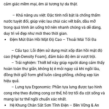
cảm giác mềm mại, êm ái tương tự da thật.
– Khả năng ưu việt: Đặc tính nổi bật là chống thấm
nước tuyệt đối, giúp việc lau chùi các vết bẩn, dầu mỡ
trong quá trình ăn uống trở nên nhanh chóng và dễ dàng,
duy trì vẻ đẹp như mới theo thời gian.
Đệm Mút Đàn Hồi Mật Độ Cao – Thoải Mái Tối Đa
– Cấu tạo: Lõi đệm sử dụng mút xốp đàn hồi mật độ
cao (High-Density Foam), đảm bảo độ êm ái vượt trội.
– Trải nghiệm: Thiết kế này giúp người dùng cảm thấy
hoàn toàn thư giãn, không bị ê mỏi ngay cả khi ngồi lâu,
đồng thời giữ form ghế luôn căng phồng, chống xẹp lún
hiệu quả.
– Lưng tựa Ergonomic: Phần tựa lưng được tạo hình
cong nhẹ theo đường cong cơ thể, hỗ trợ tối đa cột sống và
mang lại tư thế ngồi chuẩn xác nhất.
Hệ Khung Chân Sắt Sơn Tĩnh Điện – Bền Vững & An