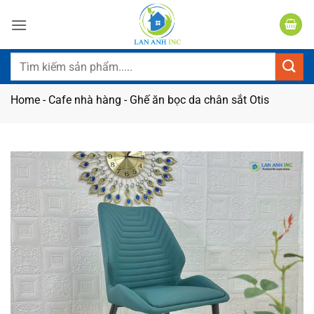
Bỏ
qua
nội
dung
Tìm
kiếm:
Home
-
Cafe nhà hàng
-
Ghế ăn bọc da chân sắt Otis