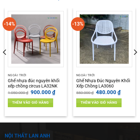
-14%
-13%
NGOÀI TRỜI
NGOÀI TRỜI
Ghế nhựa đúc nguyên khối
Ghế Nhựa Đúc Nguyên Khối
xếp chồng circus LA32NK
Xếp Chồng LA3060
Giá
Giá
Giá
Giá
900.000
₫
480.000
₫
1.050.000
₫
550.000
₫
gốc
hiện
gốc
hiện
là:
tại
là:
tại
THÊM VÀO GIỎ HÀNG
THÊM VÀO GIỎ HÀNG
1.050.000 ₫.
là:
550.000 ₫.
là:
 ₫.
900.000 ₫.
480.000 ₫
NỘI THẤT LAN ANH