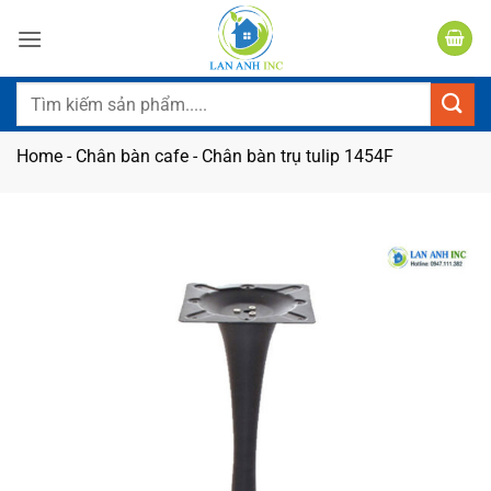
Bỏ
qua
nội
dung
Tìm
kiếm:
Home
-
Chân bàn cafe
-
Chân bàn trụ tulip 1454F