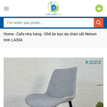
Bỏ
qua
nội
dung
Tìm
kiếm:
Home
-
Cafe nhà hàng
-
Ghế ăn bọc da chân sắt Nelson
trơn LA30A