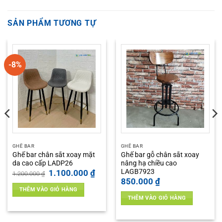
SẢN PHẨM TƯƠNG TỰ
-8%
GHẾ BAR
GHẾ BAR
Ghế bar chân sắt xoay mặt
Ghế bar gỗ chân sắt xoay
da cao cấp LADP26
nâng hạ chiều cao
LAGB7923
Giá
Giá
1.100.000
₫
1.200.000
₫
gốc
hiện
850.000
₫
là:
tại
THÊM VÀO GIỎ HÀNG
1.200.000 ₫.
là:
1.100.000 ₫.
THÊM VÀO GIỎ HÀNG
0.000 ₫.