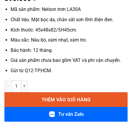
Mã sản phẩm: Nelson trơn LA30A
Chất liệu: Mặt bọc da, chân sắt sơn tĩnh điện đen.
Kích thước: 45x48x82/SH45cm.
Màu sắc: Nâu bò, xám nhạt, xám tro.
Bảo hành: 12 tháng.
Giá sản phẩm chưa bao gồm VAT và phí vận chuyển.
Gửi từ Q12-TP.HCM.
Ghế ăn bọc da chân sắt Nelson trơn LA30A số lượng
THÊM VÀO GIỎ HÀNG
Tư vấn Zalo