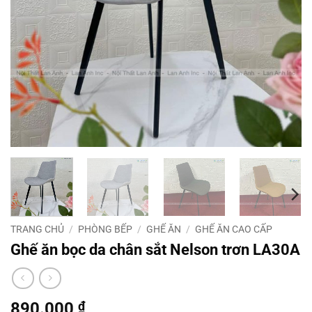
TRANG CHỦ
/
PHÒNG BẾP
/
GHẾ ĂN
/
GHẾ ĂN CAO CẤP
Ghế ăn bọc da chân sắt Nelson trơn LA30A
890.000
₫