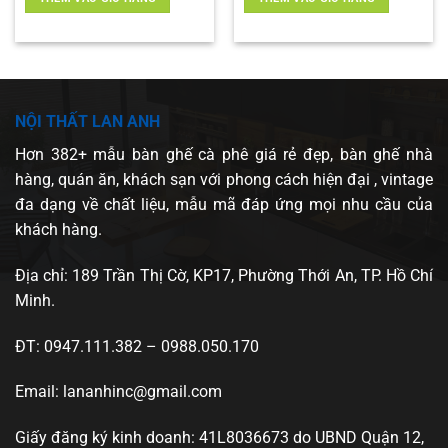
1.200.000 ₫.
là:
 ₫.
1.100.000 ₫.
NỘI THẤT LAN ANH
Hơn 382+ mẫu bàn ghế cà phê giá rẻ đẹp, bàn ghế nhà
hàng, quán ăn, khách sạn với phong cách hiện đại , vintage
đa dạng về chất liệu, mẫu mã đáp ứng mọi nhu cầu của
khách hàng.
Địa chỉ: 189 Trần Thị Cờ, KP17, Phường Thới An, TP. Hồ Chí
Minh.
ĐT: 0947.111.382 – 0988.050.170
Email: lananhinc@gmail.com
Giấy đăng ký kinh doanh: 41L8036673 do UBND Quận 12,