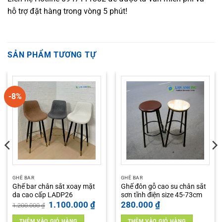
hỗ trợ đặt hàng trong vòng 5 phút!
SẢN PHẨM TƯƠNG TỰ
-8%
GHẾ BAR
GHẾ BAR
Ghế bar chân sắt xoay mặt
Ghế đôn gỗ cao su chân sắt
da cao cấp LADP26
sơn tĩnh điện size 45-73cm
Giá
Giá
1.100.000
₫
280.000
₫
1.200.000
₫
gốc
hiện
là:
tại
THÊM VÀO GIỎ HÀNG
THÊM VÀO GIỎ HÀNG