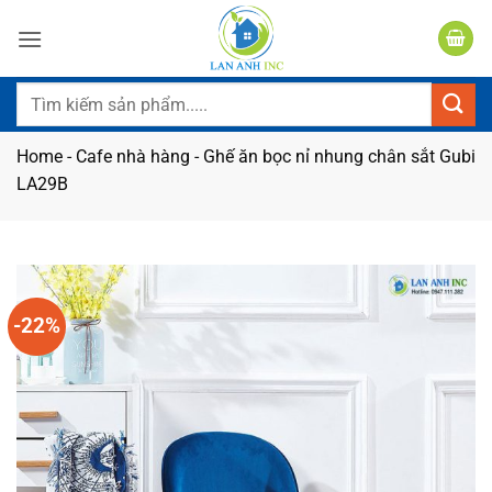
Bỏ
qua
nội
dung
Tìm
kiếm:
Home
-
Cafe nhà hàng
-
Ghế ăn bọc nỉ nhung chân sắt Gubi
LA29B
-22%