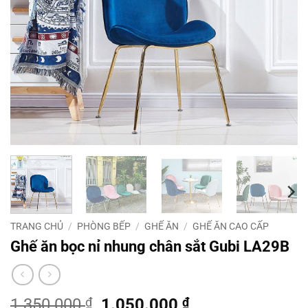
TRANG CHỦ
/
PHÒNG BẾP
/
GHẾ ĂN
/
GHẾ ĂN CAO CẤP
Ghế ăn bọc nỉ nhung chân sắt Gubi LA29B
Giá
Giá
1.350.000
₫
1.050.000
₫