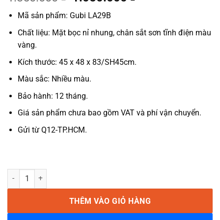
gốc
hiện
Mã sản phẩm: Gubi LA29B
là:
tại
1.350.000 ₫.
là:
Chất liệu: Mặt bọc nỉ nhung, chân sắt sơn tĩnh điện màu
1.050.000 ₫.
vàng.
Kích thước: 45 x 48 x 83/SH45cm.
Màu sắc: Nhiều màu.
Bảo hành: 12 tháng.
Giá sản phẩm chưa bao gồm VAT và phí vận chuyển.
Gửi từ Q12-TP.HCM.
Ghế ăn bọc nỉ nhung chân sắt Gubi LA29B số lượng
THÊM VÀO GIỎ HÀNG