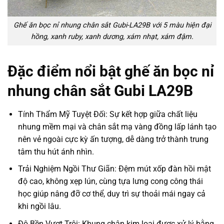
Ghế ăn bọc nỉ nhung chân sắt Gubi-LA29B với 5 màu hiện đại
hồng, xanh ruby, xanh dương, xám nhạt, xám đậm.
Đặc điểm nổi bật ghế ăn bọc nỉ
nhung chân sắt Gubi LA29B
Tính Thẩm Mỹ Tuyệt Đối: Sự kết hợp giữa chất liệu
nhung mềm mại và chân sắt mạ vàng đồng lấp lánh tạo
nên vẻ ngoài cực kỳ ấn tượng, dễ dàng trở thành trung
tâm thu hút ánh nhìn.
Trải Nghiệm Ngồi Thư Giãn: Đệm mút xốp đàn hồi mật
độ cao, không xẹp lún, cùng tựa lưng cong công thái
học giúp nâng đỡ cơ thể, duy trì sự thoải mái ngay cả
khi ngồi lâu.
Độ Bền Vượt Trội: Khung chân kim loại được xử lý bằng