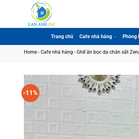
Bỏ
qua
nội
dung
Trang chủ
Cafe nhà hàng
Phòng 
Home
-
Cafe nhà hàng
-
Ghế ăn bọc da chân sắt Ze
-11%