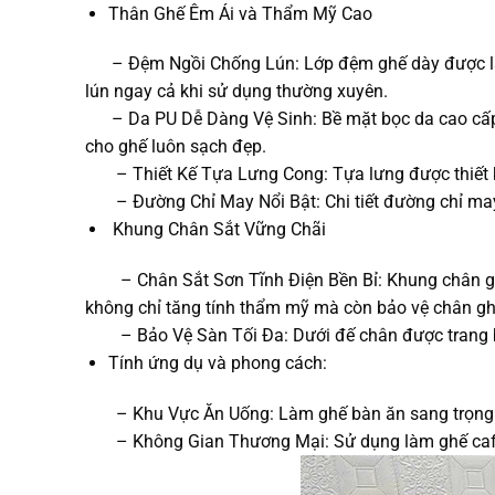
Thân Ghế Êm Ái và Thẩm Mỹ Cao
– Đệm Ngồi Chống Lún: Lớp đệm ghế dày được làm từ
lún ngay cả khi sử dụng thường xuyên.
– Da PU Dễ Dàng Vệ Sinh: Bề mặt bọc da cao cấp (D
cho ghế luôn sạch đẹp.
– Thiết Kế Tựa Lưng Cong: Tựa lưng được thiết kế t
– Đường Chỉ May Nổi Bật: Chi tiết đường chỉ may lớ
Khung Chân Sắt Vững Chãi
– Chân Sắt Sơn Tĩnh Điện Bền Bỉ: Khung chân ghế 
không chỉ tăng tính thẩm mỹ mà còn bảo vệ chân ghế 
– Bảo Vệ Sàn Tối Đa: Dưới đế chân được trang bị n
Tính ứng dụ và phong cách:
– Khu Vực Ăn Uống: Làm ghế bàn ăn sang trọng t
– Không Gian Thương Mại: Sử dụng làm ghế cafe, 