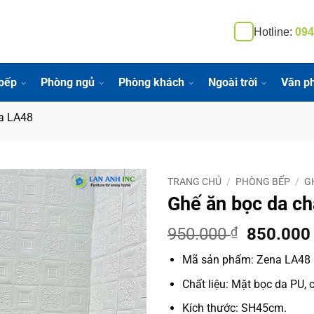
Hotline:
094
bếp
Phòng ngủ
Phòng khách
Ngoài trời
Văn p
na LA48
TRANG CHỦ
/
PHÒNG BẾP
/
G
Ghế ăn bọc da ch
Giá
950.000
₫
850.00
gốc
Mã sản phẩm: Zena LA48
là:
950.000 
Chất liệu: Mặt bọc da PU, 
Kích thước: SH45cm.