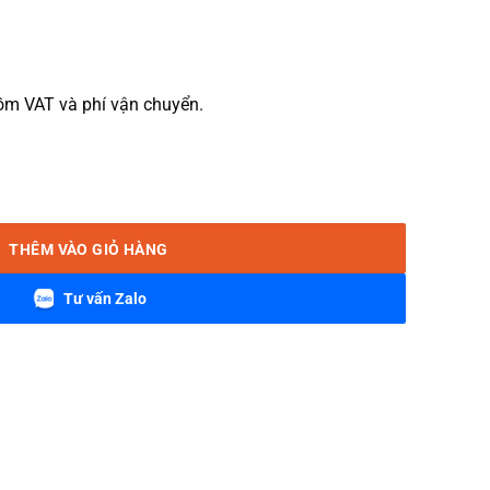
m VAT và phí vận chuyển.
8 số lượng
THÊM VÀO GIỎ HÀNG
Tư vấn Zalo