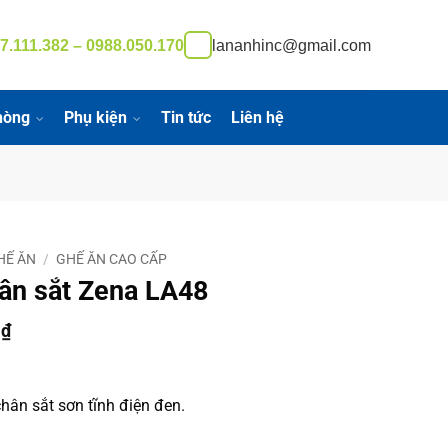
7.111.382 – 0988.050.170
lananhinc@gmail.com
hòng
Phụ kiện
Tin tức
Liên hệ
HẾ ĂN
/
GHẾ ĂN CAO CẤP
ân sắt Zena LA48
Giá
0
₫
hiện
tại
₫.
là:
chân sắt sơn tĩnh điện đen.
850.000 ₫.