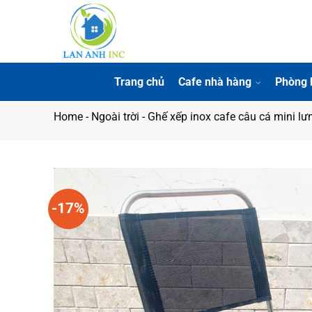
Bỏ
qua
nội
dung
Trang chủ
Cafe nhà hàng
Phòng 
Home
-
Ngoài trời
-
Ghế xếp inox cafe câu cá mini lưn
-17%