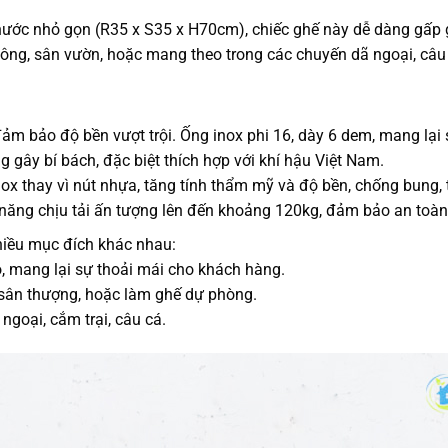
 thước nhỏ gọn (R35 x S35 x H70cm), chiếc ghế này dễ dàng gấp 
ng, sân vườn, hoặc mang theo trong các chuyến dã ngoại, câu c
đảm bảo độ bền vượt trội. Ống inox phi 16, dày 6 dem, m
y bí bách, đặc biệt thích hợp với khí hậu Việt Nam.
 thay vì nút nhựa, tăng tính thẩm mỹ và độ bền, chống bung, 
 năng chịu tải ấn tượng lên đến khoảng 120kg, đảm bảo an toà
hiều mục đích khác nhau:
 mang lại sự thoải mái cho khách hàng.
sân thượng, hoặc làm ghế dự phòng.
ngoại, cắm trại, câu cá.