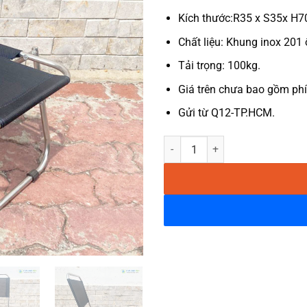
Kích thước:R35 x S35x H
Chất liệu: Khung inox 201 ố
Tải trọng: 100kg.
Giá trên chưa bao gồm phí
Gửi từ Q12-TP.HCM.
Ghế xếp inox cafe câu cá mini lưn