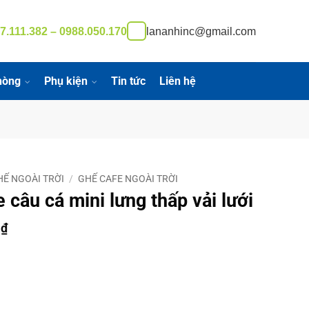
7.111.382 – 0988.050.170
lananhinc@gmail.com
hòng
Phụ kiện
Tin tức
Liên hệ
HẾ NGOÀI TRỜI
/
GHẾ CAFE NGOÀI TRỜI
 câu cá mini lưng thấp vải lưới
Giá
0
₫
hiện
tại
₫.
là:
125.000 ₫.