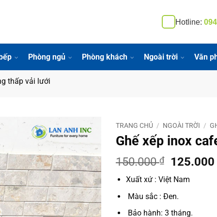
Hotline:
094
bếp
Phòng ngủ
Phòng khách
Ngoài trời
Văn p
g thấp vải lưới
TRANG CHỦ
/
NGOÀI TRỜI
/
G
Ghế xếp inox cafe
Giá
150.000
₫
125.00
gốc
Xuất xứ : Việt Nam
là:
150.000 
Màu sắc : Đen.
Bảo hành: 3 tháng.