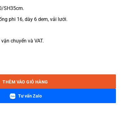
70/SH35cm.
ng phi 16, dày 6 dem, vải lưới.
 vận chuyển và VAT.
g thấp vải lưới số lượng
THÊM VÀO GIỎ HÀNG
Tư vấn Zalo