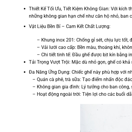
Thiết Kế Tối Ưu, Tiết Kiệm Không Gian: Với kích
những không gian hạn chế như căn hộ nhỏ, ban cô
Vật Liệu Bền Bỉ – Cam Kết Chất Lượng:
– Khung inox 201: Chống gỉ sét, chịu lực tốt, 
– Vải lưới cao cấp: Bền màu, thoáng khí, không gâ
– Chi tiết tinh tế: Đầu ghế được bịt kín bằng inox
Tải Trọng Vượt Trội: Mặc dù nhỏ gọn, ghế có khả
Đa Năng Ứng Dụng: Chiếc ghế này phù hợp với n
– Quán cà phê, trà sữa: Tạo điểm nhấn độc đáo,
– Không gian gia đình: Lý tưởng cho ban công, 
– Hoạt động ngoài trời: Tiện lợi cho các buổi dã 