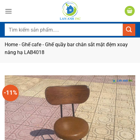
Bỏ
qua
nội
dung
Tìm
kiếm:
Home
-
Ghế cafe
-
Ghế quầy bar chân sắt mặt đệm xoay
nâng hạ LAB4018
-11%