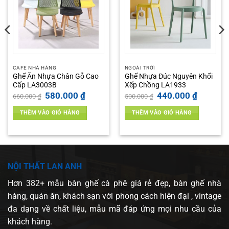
CAFE NHÀ HÀNG
NGOÀI TRỜI
Ghế Ăn Nhựa Chân Gỗ Cao
Ghế Nhựa Đúc Nguyên Khối
Cấp LA3003B
Xếp Chồng LA1933
Giá
Giá
Giá
Giá
580.000
₫
440.000
₫
660.000
₫
500.000
₫
gốc
hiện
gốc
hiện
là:
tại
là:
tại
THÊM VÀO GIỎ HÀNG
THÊM VÀO GIỎ HÀNG
660.000 ₫.
là:
500.000 ₫.
là:
 ₫.
580.000 ₫.
440.000 ₫
NỘI THẤT LAN ANH
Hơn 382+ mẫu bàn ghế cà phê giá rẻ đẹp, bàn ghế nhà
hàng, quán ăn, khách sạn với phong cách hiện đại , vintage
đa dạng về chất liệu, mẫu mã đáp ứng mọi nhu cầu của
khách hàng.