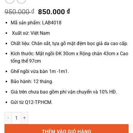
Giá
Giá
950.000
₫
850.000
₫
gốc
hiện
Mã sản phẩm: LAB4018
là:
tại
950.000 ₫.
là:
Xuất xứ: Việt Nam
850.000 ₫.
Chất liệu: Chân sắt, tựa gỗ mặt đệm bọc giả da cao cấp.
Kích thước: Mặt ngồi ĐK 30cm x Rộng chân 43cm x Cao
tổng thể 97cm
Ghế ngồi vừa bàn 1m -1m1.
Bảo hành: 12 tháng.
Giá trên chưa bao gồm phí vận chuyển và 10% HĐ.
Gửi từ Q12-TP.HCM.
Ghế quầy bar chân sắt mặt đệm xoay nâng hạ LAB4018 số lượng
THÊM VÀO GIỎ HÀNG