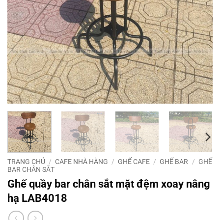
TRANG CHỦ
/
CAFE NHÀ HÀNG
/
GHẾ CAFE
/
GHẾ BAR
/
GHẾ
BAR CHÂN SẮT
Ghế quầy bar chân sắt mặt đệm xoay nâng
hạ LAB4018