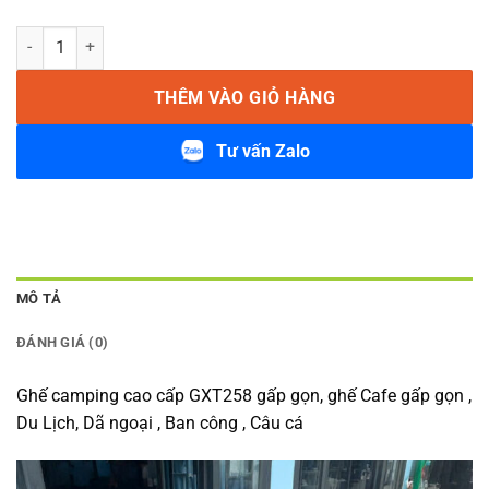
Ghế Camping Cafe Xếp Gọn Nhập Khẩu Cao Cấp GXT258 số lượng
THÊM VÀO GIỎ HÀNG
Tư vấn Zalo
MÔ TẢ
ĐÁNH GIÁ (0)
Ghế camping cao cấp GXT258 gấp gọn, ghế Cafe gấp gọn ,
Du Lịch, Dã ngoại , Ban công , Câu cá