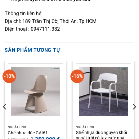
Thông tin liên hệ:
Địa chỉ: 189 Trần Thị Cờ, Thới An, Tp.HCM
Điện thoại : 0947111.382
SẢN PHẨM TƯƠNG TỰ
-10%
-16%
NGOÀI TRỜI
NGOÀI TRỜI
Ghế nhựa đúc nguyên khối
Ghế nhựa đúc GAI61
ngoài trời có tay cafe nhà
Giá
Giá
1.350.000
₫