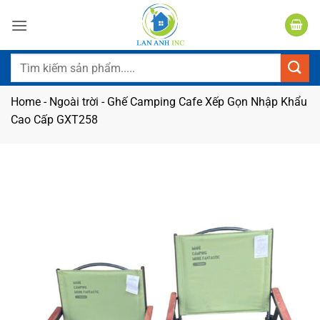
Bỏ
qua
nội
dung
Tìm
kiếm:
Home
-
Ngoài trời
-
Ghế Camping Cafe Xếp Gọn Nhập Khẩu
Cao Cấp GXT258