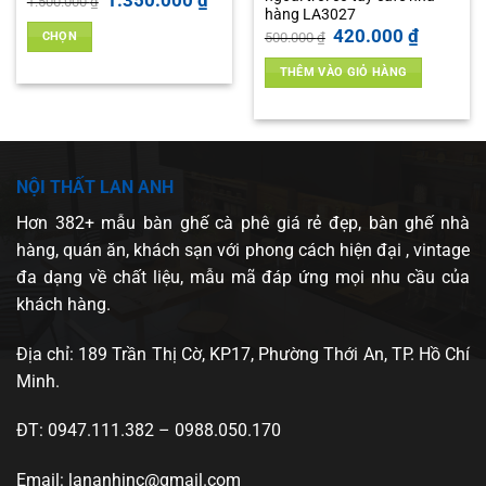
1.500.000
₫
gốc
hiện
hàng LA3027
là:
tại
Giá
Giá
420.000
₫
CHỌN
500.000
₫
1.500.000 ₫.
là:
gốc
hiện
1.350.000 ₫.
là:
tại
Sản
0 ₫.
THÊM VÀO GIỎ HÀNG
500.000 ₫.
là:
phẩm
420.000 ₫
này
có
nhiều
biến
NỘI THẤT LAN ANH
thể.
Hơn 382+ mẫu bàn ghế cà phê giá rẻ đẹp, bàn ghế nhà
Các
tùy
hàng, quán ăn, khách sạn với phong cách hiện đại , vintage
chọn
đa dạng về chất liệu, mẫu mã đáp ứng mọi nhu cầu của
có
khách hàng.
thể
được
Địa chỉ: 189 Trần Thị Cờ, KP17, Phường Thới An, TP. Hồ Chí
chọn
Minh.
trên
trang
sản
ĐT: 0947.111.382 – 0988.050.170
phẩm
Email: lananhinc@gmail.com