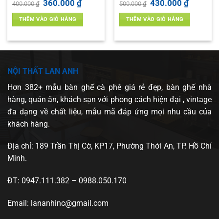
Giá
Giá
Giá
Giá
360.000
₫
430.000
₫
400.000
₫
500.000
₫
gốc
hiện
gốc
hiện
là:
tại
là:
tại
THÊM VÀO GIỎ HÀNG
THÊM VÀO GIỎ HÀNG
400.000 ₫.
là:
500.000 ₫.
là:
 ₫.
360.000 ₫.
430.000 ₫
NỘI THẤT LAN ANH
Hơn 382+ mẫu bàn ghế cà phê giá rẻ đẹp, bàn ghế nhà
hàng, quán ăn, khách sạn với phong cách hiện đại , vintage
đa dạng về chất liệu, mẫu mã đáp ứng mọi nhu cầu của
khách hàng.
Địa chỉ: 189 Trần Thị Cờ, KP17, Phường Thới An, TP. Hồ Chí
Minh.
ĐT: 0947.111.382 – 0988.050.170
Email: lananhinc@gmail.com