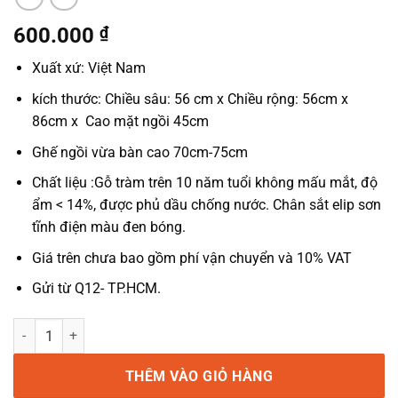
600.000
₫
Xuất xứ: Việt Nam
kích thước: Chiều sâu: 56 cm x Chiều rộng: 56cm x
86cm x Cao mặt ngồi 45cm
Ghế ngồi vừa bàn cao 70cm-75cm
Chất liệu :Gỗ tràm trên 10 năm tuổi không mấu mắt, độ
ẩm < 14%, được phủ dầu chống nước. Chân sắt elip sơn
tĩnh điện màu đen bóng.
Giá trên chưa bao gồm phí vận chuyển và 10% VAT
Gửi từ Q12- TP.HCM.
Ghế Cafe Mặt Gỗ Nan Chân Sắt Có Tay Moon 5 số lượng
THÊM VÀO GIỎ HÀNG