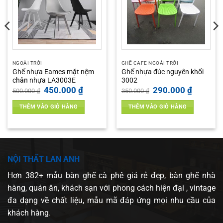
NGOÀI TRỜI
GHẾ CAFE NGOÀI TRỜI
Ghế nhựa Eames mặt nệm
Ghế nhựa đúc nguyên khối
chân nhựa LA3003E
3002
Giá
Giá
Giá
Giá
450.000
₫
290.000
₫
500.000
₫
350.000
₫
gốc
hiện
gốc
hiện
là:
tại
là:
tại
THÊM VÀO GIỎ HÀNG
THÊM VÀO GIỎ HÀNG
500.000 ₫.
là:
350.000 ₫.
là:
 ₫.
450.000 ₫.
290.000 ₫
NỘI THẤT LAN ANH
Hơn 382+ mẫu bàn ghế cà phê giá rẻ đẹp, bàn ghế nhà
hàng, quán ăn, khách sạn với phong cách hiện đại , vintage
đa dạng về chất liệu, mẫu mã đáp ứng mọi nhu cầu của
khách hàng.