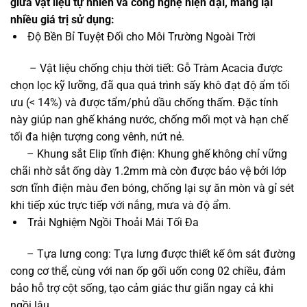
giữa vật liệu tự nhiên và công nghệ hiện đại, mang lại
nhiều giá trị sử dụng:
Độ Bền Bỉ Tuyệt Đối cho Môi Trường Ngoài Trời
– Vật liệu chống chịu thời tiết: Gỗ Tràm Acacia được
chọn lọc kỹ lưỡng, đã qua quá trình sấy khô đạt độ ẩm tối
ưu (< 14%) và được tẩm/phủ dầu chống thấm. Đặc tính
này giúp nan ghế kháng nước, chống mối mọt và hạn chế
tối đa hiện tượng cong vênh, nứt nẻ.
– Khung sắt Elip tĩnh điện: Khung ghế không chỉ vững
chãi nhờ sắt ống dày 1.2mm mà còn được bảo vệ bởi lớp
sơn tĩnh điện màu đen bóng, chống lại sự ăn mòn và gỉ sét
khi tiếp xúc trực tiếp với nắng, mưa và độ ẩm.
Trải Nghiệm Ngồi Thoải Mái Tối Đa
– Tựa lưng cong: Tựa lưng được thiết kế ôm sát đường
cong cơ thể, cùng với nan ốp gối uốn cong 02 chiều, đảm
bảo hỗ trợ cột sống, tạo cảm giác thư giãn ngay cả khi
ngồi lâu.