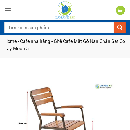
Bỏ
qua
nội
dung
Tìm
kiếm:
Home
-
Cafe nhà hàng
-
Ghế Cafe Mặt Gỗ Nan Chân Sắt Có
Tay Moon 5