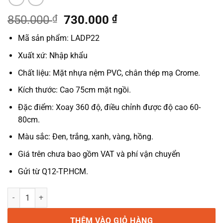
Giá
Giá
850.000
₫
730.000
₫
gốc
hiện
Mã sản phẩm: LADP22
là:
tại
850.000 ₫.
là:
Xuất xứ: Nhập khẩu
730.000 ₫.
Chất liệu: Mặt nhựa nệm PVC, chân thép mạ Crome.
Kích thước: Cao 75cm mặt ngồi.
Đặc điểm: Xoay 360 độ, điều chỉnh được độ cao 60-
80cm.
Màu sắc: Đen, trắng, xanh, vàng, hồng.
Giá trên chưa bao gồm VAT và phí vận chuyển
Gửi từ Q12-TP.HCM.
Ghế bar xoay nâng hạ mặt nhựa trong suốt LADP22 số lượng
THÊM VÀO GIỎ HÀNG