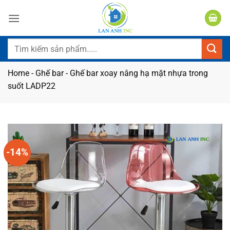
Bỏ
qua
nội
dung
Tìm
kiếm:
Home
-
Ghế bar
-
Ghế bar xoay nâng hạ mặt nhựa trong
suốt LADP22
-14%