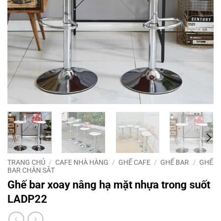
TRANG CHỦ
/
CAFE NHÀ HÀNG
/
GHẾ CAFE
/
GHẾ BAR
/
GHẾ
BAR CHÂN SẮT
Ghế bar xoay nâng hạ mặt nhựa trong suốt
LADP22