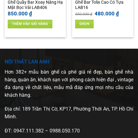
Ghế Quầy Bar Xoay Nâng Hạ
Ghế Bar Tolix Cao Có Tựa
Mặt Bọc Vải LAB406
LAB16
Giá
Giá
850.000
₫
480.000
₫
550.000
₫
gốc
hiện
là:
tại
THÊM VÀO GIỎ HÀNG
CHỌN
550.000 ₫.
là:
 ₫.
480.000 ₫
Sản
phẩm
này
có
nhiều
NỘI THẤT LAN ANH
biến
thể.
Hơn 382+ mẫu bàn ghế cà phê giá rẻ đẹp, bàn ghế nhà
Các
hàng, quán ăn, khách sạn với phong cách hiện đại , vintage
tùy
đa dạng về chất liệu, mẫu mã đáp ứng mọi nhu cầu của
chọn
khách hàng.
có
thể
Địa chỉ: 189 Trần Thị Cờ, KP17, Phường Thới An, TP. Hồ Chí
được
chọn
Minh.
trên
trang
ĐT: 0947.111.382 – 0988.050.170
sản