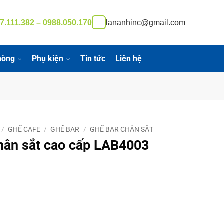
7.111.382 – 0988.050.170
lananhinc@gmail.com
hòng
Phụ kiện
Tin tức
Liên hệ
/
GHẾ CAFE
/
GHẾ BAR
/
GHẾ BAR CHÂN SẮT
hân sắt cao cấp LAB4003