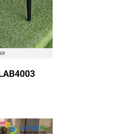
003
p LAB4003