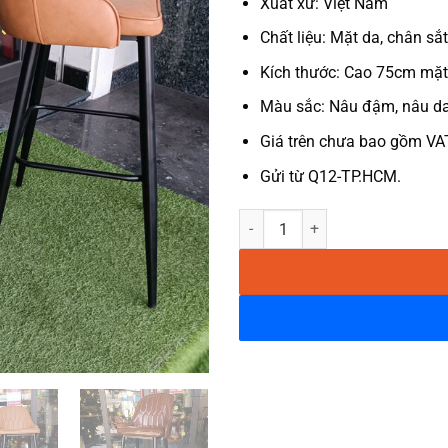
Xuất xứ: Việt Nam
Chất liệu: Mặt da, chân sắt
Kích thước: Cao 75cm mặt
Màu sắc: Nâu đậm, nâu da
Giá trên chưa bao gồm VA
Gửi từ Q12-TP.HCM.
Ghế bar bọc da chân sắt cao cấp