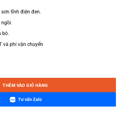
 sơn tĩnh điện đen.
 ngồi.
 bò.
T và phí vận chuyển
 LAB4003 số lượng
THÊM VÀO GIỎ HÀNG
Tư vấn Zalo