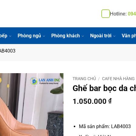
Hotline:
094
bếp
Phòng ngủ
Phòng khách
Ngoài trời
Văn p
LAB4003
TRANG CHỦ
/
CAFE NHÀ HÀNG
Ghế bar bọc da c
1.050.000
₫
Mã sản phẩm: LAB4003