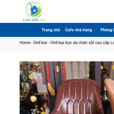
Bỏ
qua
nội
dung
Trang chủ
Cafe nhà hàng
Phòng 
Home
-
Ghế bar
-
Ghế bar bọc da chân sắt cao cấp 