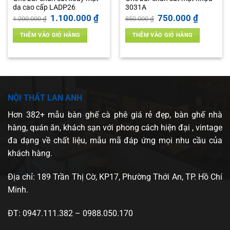
da cao cấp LADP26
3031A
Giá
Giá
Giá
Giá
1.100.000
₫
750.000
₫
1.200.000
₫
850.000
₫
gốc
hiện
gốc
hiện
là:
tại
là:
tại
THÊM VÀO GIỎ HÀNG
THÊM VÀO GIỎ HÀNG
1.200.000 ₫.
là:
850.000 ₫.
là:
1.100.000 ₫.
750.000 ₫
 ₫.
NỘI THẤT LAN ANH
Hơn 382+ mẫu bàn ghế cà phê giá rẻ đẹp, bàn ghế nhà
hàng, quán ăn, khách sạn với phong cách hiện đại , vintage
đa dạng về chất liệu, mẫu mã đáp ứng mọi nhu cầu của
khách hàng.
Địa chỉ: 189 Trần Thị Cờ, KP17, Phường Thới An, TP. Hồ Chí
Minh.
ĐT: 0947.111.382 – 0988.050.170