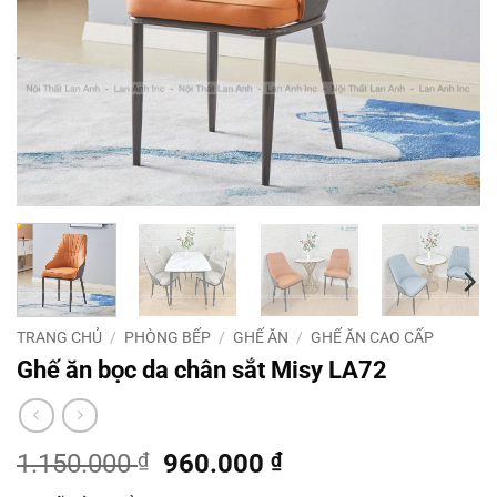
TRANG CHỦ
/
PHÒNG BẾP
/
GHẾ ĂN
/
GHẾ ĂN CAO CẤP
Ghế ăn bọc da chân sắt Misy LA72
Giá
Giá
1.150.000
₫
960.000
₫
gốc
hiện