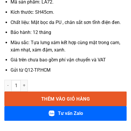
Mã sản phẩm: LA72.
là:
tại
1.150.000 ₫.
là:
Kích thước: SH45cm.
960.000 ₫.
Chất liệu: Mặt bọc da PU , chân sắt sơn tĩnh điện đen.
Bảo hành: 12 tháng
Màu sắc: Tựa lưng xám kết hợp cùng mặt trong cam,
xám nhạt, xám đậm, xanh.
Giá trên chưa bao gồm phí vận chuyển và VAT
Gửi từ Q12-TP.HCM
Ghế ăn bọc da chân sắt Misy LA72 số lượng
THÊM VÀO GIỎ HÀNG
Tư vấn Zalo