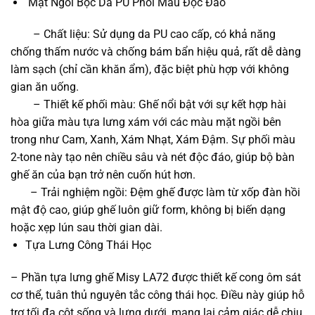
Mặt Ngồi Bọc Da PU Phối Màu Độc Đáo
– Chất liệu: Sử dụng da PU cao cấp, có khả năng
chống thấm nước và chống bám bẩn hiệu quả, rất dễ dàng
làm sạch (chỉ cần khăn ẩm), đặc biệt phù hợp với không
gian ăn uống.
– Thiết kế phối màu: Ghế nổi bật với sự kết hợp hài
hòa giữa màu tựa lưng xám với các màu mặt ngồi bên
trong như Cam, Xanh, Xám Nhạt, Xám Đậm. Sự phối màu
2-tone này tạo nên chiều sâu và nét độc đáo, giúp bộ bàn
ghế ăn của bạn trở nên cuốn hút hơn.
– Trải nghiệm ngồi: Đệm ghế được làm từ xốp đàn hồi
mật độ cao, giúp ghế luôn giữ form, không bị biến dạng
hoặc xẹp lún sau thời gian dài.
Tựa Lưng Công Thái Học
– Phần tựa lưng ghế Misy LA72 được thiết kế cong ôm sát
cơ thể, tuân thủ nguyên tắc công thái học. Điều này giúp hỗ
trợ tối đa cột sống và lưng dưới, mang lại cảm giác dễ chịu,