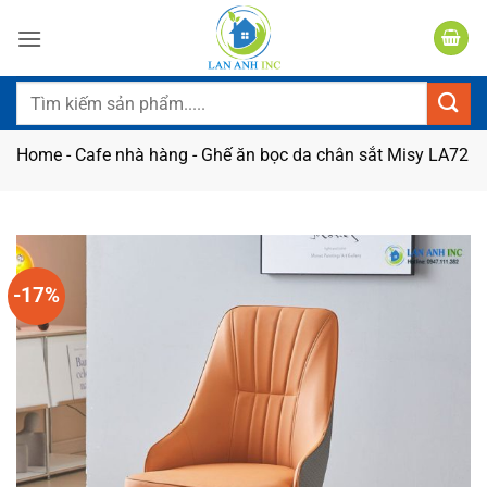
Bỏ
qua
nội
dung
Tìm
kiếm:
Home
-
Cafe nhà hàng
-
Ghế ăn bọc da chân sắt Misy LA72
-17%