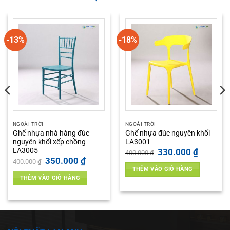
-13%
-18%
NGOÀI TRỜI
NGOÀI TRỜI
Ghế nhựa nhà hàng đúc
Ghế nhựa đúc nguyên khối
nguyên khối xếp chồng
LA3001
LA3005
Giá
Giá
330.000
₫
400.000
₫
gốc
hiện
Giá
Giá
350.000
₫
400.000
₫
là:
tại
gốc
hiện
THÊM VÀO GIỎ HÀNG
400.000 ₫.
là:
là:
tại
 ₫.
330.000 ₫
THÊM VÀO GIỎ HÀNG
400.000 ₫.
là:
350.000 ₫.