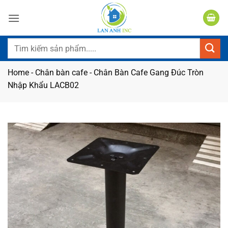
Bỏ
qua
nội
dung
Tìm
kiếm:
Home
-
Chân bàn cafe
-
Chân Bàn Cafe Gang Đúc Tròn
Nhập Khẩu LACB02