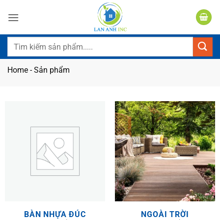
Bỏ
qua
nội
dung
Tìm
kiếm:
Home
-
Sản phẩm
BÀN NHỰA ĐÚC
NGOÀI TRỜI